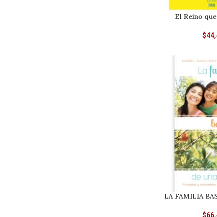
El Reino qu
$
44,
LA FAMILIA BA
$
66,