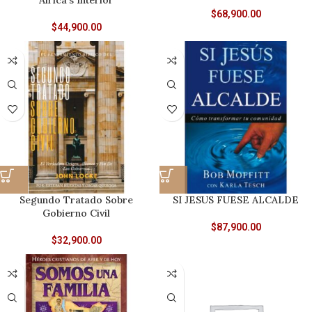
Africa’s Interior
$
68,900.00
$
44,900.00
Segundo Tratado Sobre
SI JESUS FUESE ALCALDE
Gobierno Civil
$
87,900.00
$
32,900.00